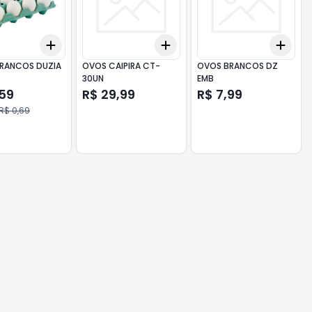
Add
Add
Add
10
+
3
+
5
+
10
+
3
+
5
+
10
+
3
RANCOS DUZIA
OVOS CAIPIRA CT-
OVOS BRANCOS DZ
30UN
EMB
,59
R$ 29,99
R$ 7,99
R$ 0,69
0