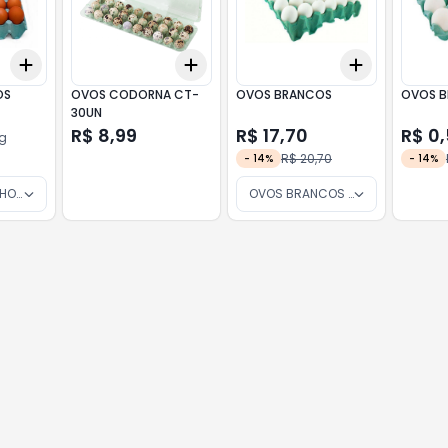
Add
Add
Add
+
3
kg
+
5
kg
+
3
+
5
+
10
+
3
+
5
+
OS
OVOS CODORNA CT-
OVOS BRANCOS
OVOS B
30UN
R$ 8,99
R$ 17,70
R$ 0
g
R$ 20,70
-
14
%
-
14
%
HOS 30 UNIDADES
OVOS BRANCOS CARTELA COM 3