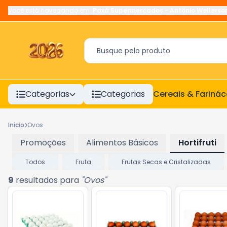
Você está navegando em:
Paxá Supermercados
-
Antônio Wellerso
Categorias
Categorias
Cereais & Fariná
Início
Ovos
Promoções
Alimentos Básicos
Hortifruti
Todos
Fruta
Frutas Secas e Cristalizadas
9
resultados para
"
Ovos
"