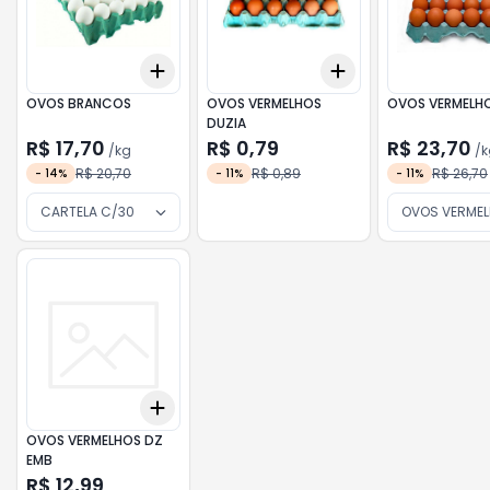
Add
Add
+
3
kg
+
5
kg
+
3
+
5
+
10
OVOS BRANCOS
OVOS VERMELHOS
OVOS VERMELH
DUZIA
R$ 17,70
R$ 0,79
R$ 23,70
/
kg
/
k
R$ 20,70
R$ 0,89
R$ 26,70
-
14
%
-
11
%
-
11
%
CARTELA C/30
OVOS VERMEL
Add
+
3
+
5
+
10
OVOS VERMELHOS DZ
EMB
R$ 12,99