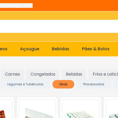
n
,
Manhuaçu
-
MG
ceos
Açougue
Bebidas
Pâes & Bolos
Carnes
Congelados
Bebidas
Frios e Latic
Legumes e Tubérculos
Ovos
Processados