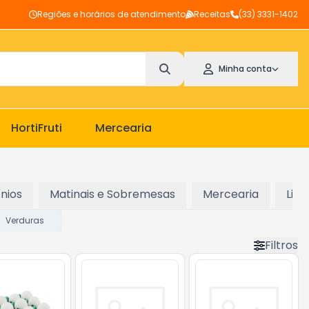
Regiões e horários de atendimento
Receitas
(33) 3331-1402
Minha conta
HortiFruti
Mercearia
ínios
Matinais e Sobremesas
Mercearia
Lim
Verduras
Filtros