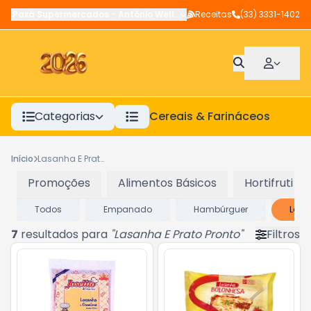
Paxá Supermercados
-
Antônio Wellerson
Receitas
,
Manhuaçu
(33) 3331-1402
-
MG
Categorias
Cereais & Farináceos
A
Início
Lasanha E Prato Pronto
Promoções
Alimentos Básicos
Hortifruti
Todos
Empanado
Hambúrguer
Lasa
7
resultados para
"
Lasanha E Prato Pronto
"
Filtros