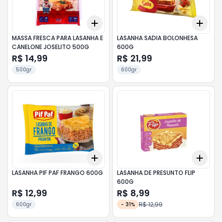
Add
Add
+
3
+
5
+
10
+
3
MASSA FRESCA PARA LASANHA E
LASANHA SADIA BOLONHESA
CANELONE JOSELITO 500G
600G
R$ 14,99
R$ 21,99
500gr
600gr
Add
Add
+
3
+
5
+
10
+
3
LASANHA PIF PAF FRANGO 600G
LASANHA DE PRESUNTO FLIP
600G
R$ 12,99
R$ 8,99
R$ 12,99
600gr
-
31
%