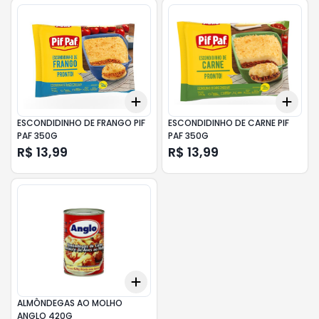
Add
Add
+
3
+
5
+
10
+
3
ESCONDIDINHO DE FRANGO PIF
ESCONDIDINHO DE CARNE PIF
PAF 350G
PAF 350G
R$ 13,99
R$ 13,99
Add
+
3
+
5
+
10
ALMÔNDEGAS AO MOLHO
ANGLO 420G