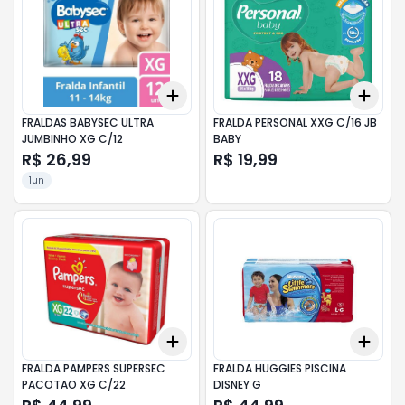
Add
Add
+
3
+
5
+
10
+
3
FRALDAS BABYSEC ULTRA
FRALDA PERSONAL XXG C/16 JB
JUMBINHO XG C/12
BABY
R$ 26,99
R$ 19,99
1un
Add
Add
+
3
+
5
+
10
+
3
FRALDA PAMPERS SUPERSEC
FRALDA HUGGIES PISCINA
PACOTAO XG C/22
DISNEY G