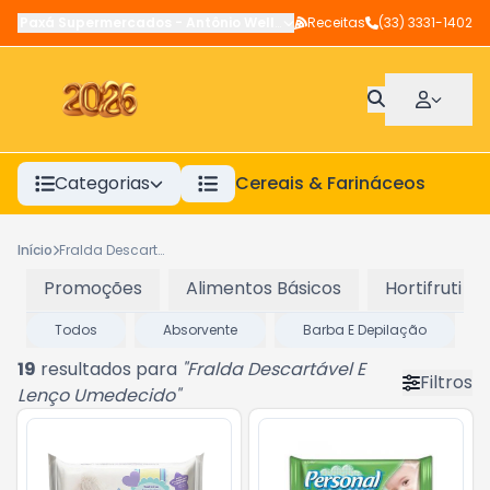
Paxá Supermercados
-
Antônio Wellerson
Receitas
,
Manhuaçu
(33) 3331-1402
-
MG
Categorias
Cereais & Farináceos
A
Início
Fralda Descartável E Lenço Umedecido
Promoções
Alimentos Básicos
Hortifruti
Todos
Absorvente
Barba E Depilação
19
resultados para
"
Fralda Descartável E
Filtros
Lenço Umedecido
"