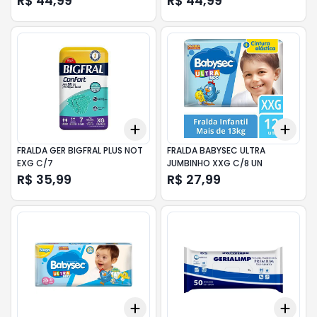
R$ 44,99
R$ 44,99
Add
Add
+
3
+
5
+
10
+
3
FRALDA GER BIGFRAL PLUS NOT
FRALDA BABYSEC ULTRA
EXG C/7
JUMBINHO XXG C/8 UN
R$ 35,99
R$ 27,99
Add
Add
+
3
+
5
+
10
+
3