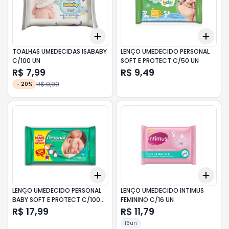
Add
Add
+
3
+
5
+
10
+
3
TOALHAS UMEDECIDAS ISABABY
LENÇO UMEDECIDO PERSONAL
C/100 UN
SOFT E PROTECT C/50 UN
R$ 7,99
R$ 9,49
R$ 9,99
-
20
%
Add
Add
+
3
+
5
+
10
+
3
LENÇO UMEDECIDO PERSONAL
LENÇO UMEDECIDO INTIMUS
BABY SOFT E PROTECT C/100
FEMININO C/16 UN
UN
R$ 17,99
R$ 11,79
16un