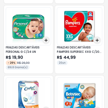
Add
Add
+
3
+
5
+
10
+
3
FRALDAS DESCARTÁVEIS
FRALDAS DESCARTÁVEIS
PERSONAL G C/24 UN
PAMPERS SUPERSEC XXG C/20
UN
R$ 19,90
R$ 44,99
R$ 26,99
-
26
%
20un
616.8 Grama(s)