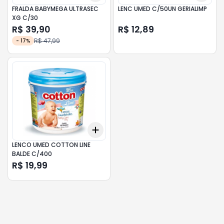
FRALDA BABYMEGA ULTRASEC
LENC UMED C/50UN GERIALIMP
XG C/30
R$ 39,90
R$ 12,89
R$ 47,99
-
17
%
Add
+
3
+
5
+
10
LENCO UMED COTTON LINE
BALDE C/400
R$ 19,99