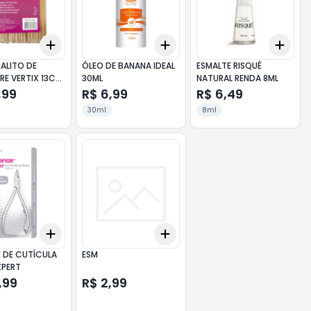
Add
Add
Add
10
+
3
+
5
+
10
+
3
+
5
+
10
+
3
PALITO DE
ÓLEO DE BANANA IDEAL
ESMALTE RISQUÉ
RE VERTIX 13CM
30ML
NATURAL RENDA 8ML
UN
,99
R$ 6,99
R$ 6,49
30ml
8ml
Add
Add
10
+
3
+
5
+
10
+
3
+
5
+
10
E DE CUTÍCULA
ESM
XPERT
,99
R$ 2,99