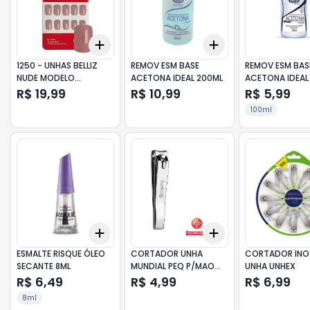
Add
Add
+
3
+
5
+
10
+
3
+
5
+
10
1250 - UNHAS BELLIZ
REMOV ESM BASE
REMOV ESM BAS
NUDE MODELO
ACETONA IDEAL 200ML
ACETONA IDEAL
QUADRADA
R$ 19,99
R$ 10,99
R$ 5,99
100ml
Add
Add
+
3
+
5
+
10
+
3
+
5
+
10
ESMALTE RISQUE ÓLEO
CORTADOR UNHA
CORTADOR INO
SECANTE 8ML
MUNDIAL PEQ P/MAO
UNHA UNHEX
R:297
R$ 6,49
R$ 4,99
R$ 6,99
8ml