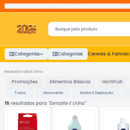
Você está navegando em:
Paxá Supermercados
-
Antônio Wellerso
Categorias
Categorias
Cereais & Fariná
Início
Esmalte E Unha
Promoções
Alimentos Básicos
Hortifruti
Todos
Absorvente
Barba E Depilação
15
resultados para
"
Esmalte E Unha
"