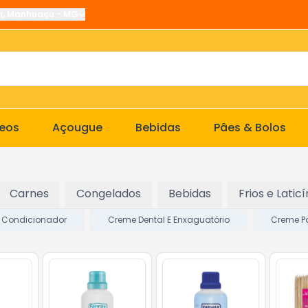
n
,
Manhuaçu
-
MG
ceos
Açougue
Bebidas
Pâes & Bolos
Carnes
Congelados
Bebidas
Frios e Laticí
Condicionador
Creme Dental E Enxaguatório
Creme P