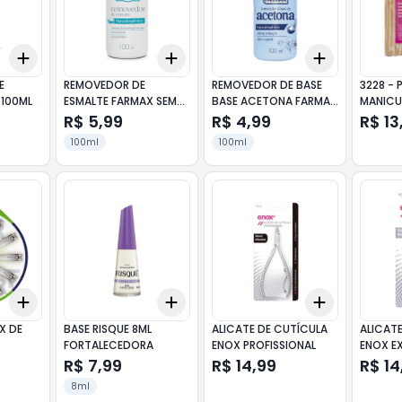
Add
Add
Add
+
3
+
5
+
10
+
3
+
5
+
10
+
3
+
5
+
E
REMOVEDOR DE
REMOVEDOR DE BASE
3228 - 
 100ML
ESMALTE FARMAX SEM
BASE ACETONA FARMAX
MANICU
ACETONA 100ML
100ML
C/100 
R$ 5,99
R$ 4,99
R$ 13
100ml
100ml
Add
Add
Add
+
3
+
5
+
10
+
3
+
5
+
10
+
3
+
5
+
X DE
BASE RISQUE 8ML
ALICATE DE CUTÍCULA
ALICAT
FORTALECEDORA
ENOX PROFISSIONAL
ENOX E
R$ 7,99
R$ 14,99
R$ 14
8ml