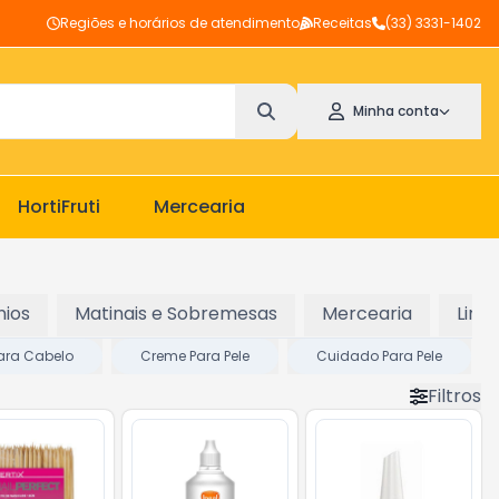
Regiões e horários de atendimento
Receitas
(33) 3331-1402
Minha conta
HortiFruti
Mercearia
nios
Matinais e Sobremesas
Mercearia
Limp
ara Cabelo
Creme Para Pele
Cuidado Para Pele
Filtros