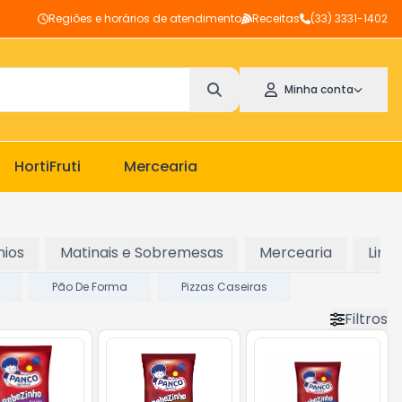
Regiões e horários de atendimento
Receitas
(33) 3331-1402
Minha conta
HortiFruti
Mercearia
nios
Matinais e Sobremesas
Mercearia
Limp
Pão De Forma
Pizzas Caseiras
Filtros