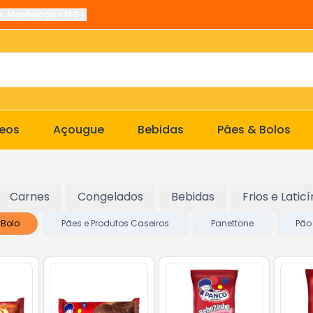
n
,
Manhuaçu
-
MG
ceos
Açougue
Bebidas
Pâes & Bolos
Carnes
Congelados
Bebidas
Frios e Laticí
Bolo
Pães e Produtos Caseiros
Panettone
Pão