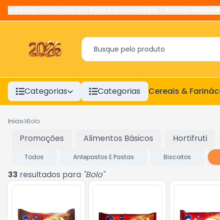
Você está navegando em:
Paxá Supermercados
-
Antônio Wellerso
Categorias
Categorias
Cereais & Fariná
Início
Bolo
Promoções
Alimentos Básicos
Hortifruti
Todos
Antepastos E Pastas
Biscoitos
33
resultados para
"
Bolo
"