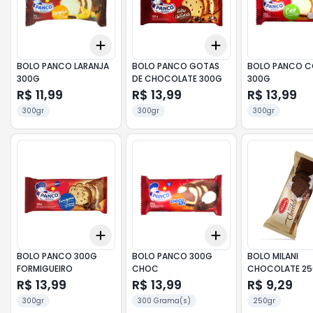
Add
Add
+
3
+
5
+
10
+
3
+
5
+
10
BOLO PANCO LARANJA
BOLO PANCO GOTAS
BOLO PANCO 
300G
DE CHOCOLATE 300G
300G
R$ 11,99
R$ 13,99
R$ 13,99
300gr
300gr
300gr
Add
Add
+
3
+
5
+
10
+
3
+
5
+
10
BOLO PANCO 300G
BOLO PANCO 300G
BOLO MILANI
FORMIGUEIRO
CHOC
CHOCOLATE 2
R$ 13,99
R$ 13,99
R$ 9,29
300gr
300 Grama(s)
250gr