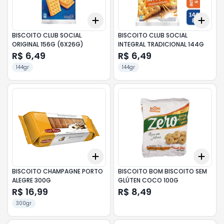
Add
Add
+
3
+
5
+
10
+
3
BISCOITO CLUB SOCIAL
BISCOITO CLUB SOCIAL
ORIGINAL 156G (6X26G)
INTEGRAL TRADICIONAL 144G
R$ 6,49
R$ 6,49
144gr
144gr
Add
Add
+
3
+
5
+
10
+
3
BISCOITO CHAMPAGNE PORTO
BISCOITO BOM BISCOITO SEM
ALEGRE 300G
GLÚTEN COCO 100G
R$ 16,99
R$ 8,49
300gr