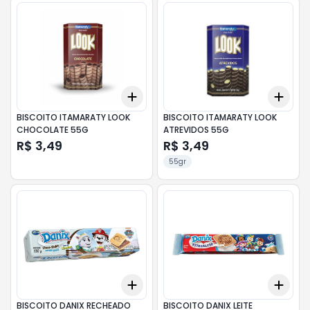
Add
Add
+
3
+
5
+
10
+
3
BISCOITO ITAMARATY LOOK
BISCOITO ITAMARATY LOOK
CHOCOLATE 55G
ATREVIDOS 55G
R$ 3,49
R$ 3,49
55gr
Add
Add
+
3
+
5
+
10
+
3
BISCOITO DANIX RECHEADO
BISCOITO DANIX LEITE