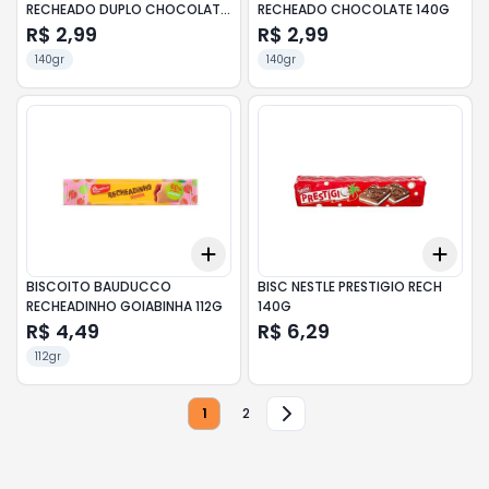
RECHEADO DUPLO CHOCOLATE
RECHEADO CHOCOLATE 140G
104G
R$ 2,99
R$ 2,99
140gr
140gr
Add
Add
+
3
+
5
+
10
+
3
BISCOITO BAUDUCCO
BISC NESTLE PRESTIGIO RECH
RECHEADINHO GOIABINHA 112G
140G
R$ 4,49
R$ 6,29
112gr
1
2