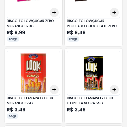
Add
Add
+
3
+
5
+
10
+
3
BISCOITO LOWÇUCAR ZERO
BISCOITO LOWÇUCAR
MORANGO 120G
RECHEADO CHOCOLATE ZERO
AÇÚCARES 120G
R$ 9,99
R$ 9,49
120gr
120gr
Add
Add
+
3
+
5
+
10
+
3
BISCOITO ITAMARATY LOOK
BISCOITO ITAMARATY LOOK
MORANGO 55G
FLORESTA NEGRA 55G
R$ 3,49
R$ 3,49
55gr