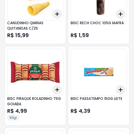
Add
Add
+
3
+
5
+
10
+
3
CANUDINHO QMINAS
BISC RECH CHOC 105G MAFRA
QUITANDAS C/25
R$ 15,99
R$ 1,59
Add
Add
+
3
+
5
+
10
+
3
BISC PIRAQUE ROLADINHO 75G
BISC PASSATEMPO 150G LEITE
GOIABA
R$ 4,99
R$ 4,39
80gr