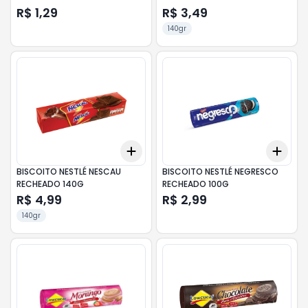
42G
R$ 1,29
R$ 3,49
140gr
Add
Add
+
3
+
5
+
10
+
3
BISCOITO NESTLÉ NESCAU
BISCOITO NESTLÉ NEGRESCO
RECHEADO 140G
RECHEADO 100G
R$ 4,99
R$ 2,99
140gr