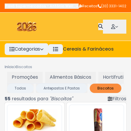
Paxá Supermercados
-
Antônio Wellerson
Receitas
,
Manhuaçu
(33) 3331-1402
-
MG
Categorias
Cereais & Farináceos
A
Início
Biscoitos
Promoções
Alimentos Básicos
Hortifruti
Todos
Antepastos E Pastas
Biscoitos
55
resultados para
"
Biscoitos
"
Filtros