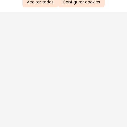
Aceitar todos
Configurar cookies
Aproveite as nossas promoções!
Cadastre seu e-mail e receba ofertas exclusivas.
QUERO RECEBER