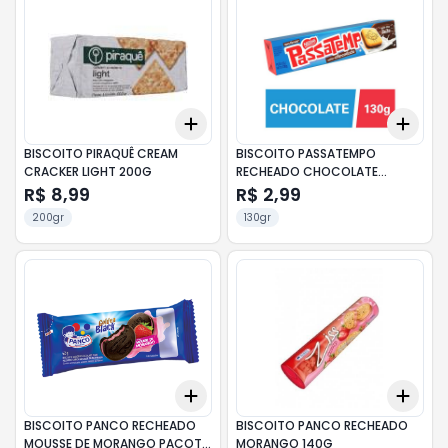
Add
Add
+
3
+
5
+
10
+
3
BISCOITO PIRAQUÊ CREAM
BISCOITO PASSATEMPO
CRACKER LIGHT 200G
RECHEADO CHOCOLATE
TRADICIONAL 130G
R$ 8,99
R$ 2,99
200gr
130gr
Add
Add
+
3
+
5
+
10
+
3
BISCOITO PANCO RECHEADO
BISCOITO PANCO RECHEADO
MOUSSE DE MORANGO PACOTE
MORANGO 140G