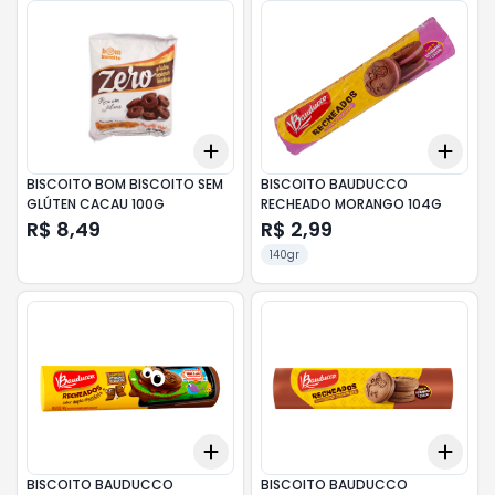
Add
Add
+
3
+
5
+
10
+
3
BISCOITO BOM BISCOITO SEM
BISCOITO BAUDUCCO
GLÚTEN CACAU 100G
RECHEADO MORANGO 104G
R$ 8,49
R$ 2,99
140gr
Add
Add
+
3
+
5
+
10
+
3
BISCOITO BAUDUCCO
BISCOITO BAUDUCCO