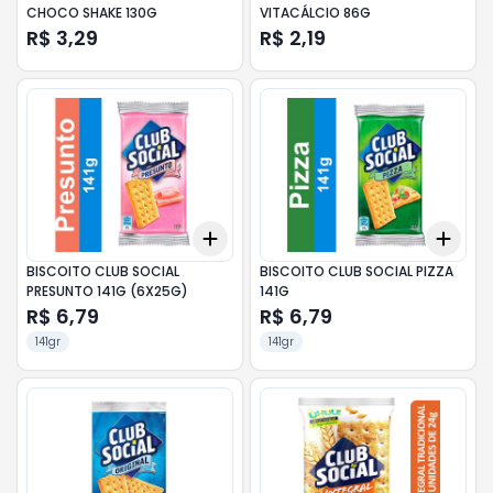
CHOCO SHAKE 130G
VITACÁLCIO 86G
R$ 3,29
R$ 2,19
Add
Add
+
3
+
5
+
10
+
3
BISCOITO CLUB SOCIAL
BISCOITO CLUB SOCIAL PIZZA
PRESUNTO 141G (6X25G)
141G
R$ 6,79
R$ 6,79
141gr
141gr