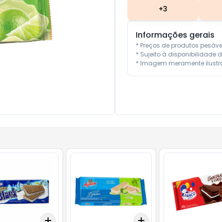
+
3
Informações gerais
* Preços de produtos pesáv
* Sujeito à disponibilidade d
* Imagem meramente ilustra
Add
Add
10
+
3
+
5
+
10
+
3
+
5
+
10