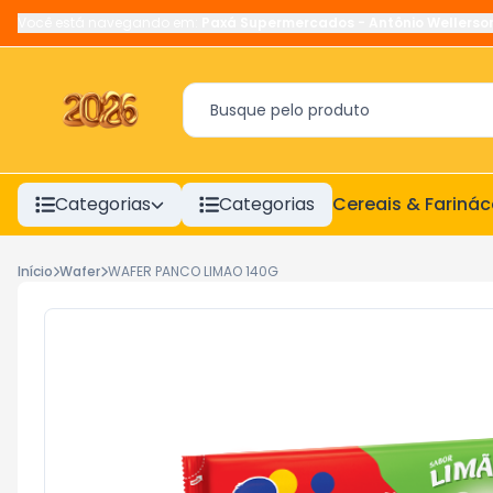
Você está navegando em:
Paxá Supermercados
-
Antônio Wellerso
Categorias
Categorias
Cereais & Fariná
Início
Wafer
WAFER PANCO LIMAO 140G