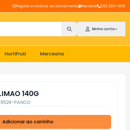
Regiões e horários de atendimento
Receitas
(33) 3331-1402
Minha conta
HortiFruti
Mercearia
LIMAO 140G
:
9529-PANCO
Adicionar ao carrinho
Subtotal:
R$ 0,00