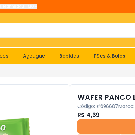
n
,
Manhuaçu
-
MG
ceos
Açougue
Bebidas
Pâes & Bolos
WAFER PANCO 
Código: #
698887
Marca
R$ 4,69