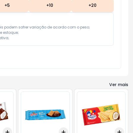
+
5
+
10
+
20
eis podem sofrer variação de acordo com o peso;

e estoque;

tiva;
Ver mais
Add
Add
Add
+
3
+
5
+
10
+
3
+
5
+
10
+
3