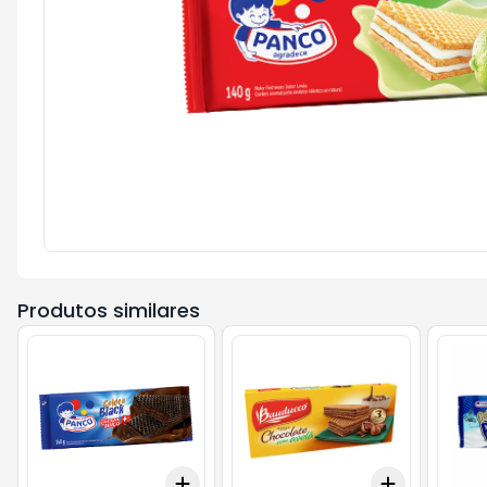
Produtos similares
Add
Add
+
3
+
5
+
10
+
3
+
5
+