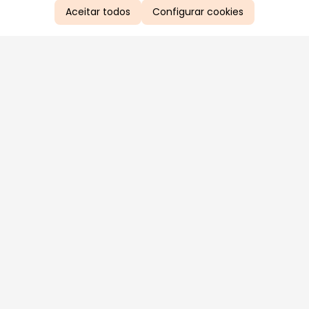
Aceitar todos
Configurar cookies
Aproveite as nossas promoções!
Cadastre seu e-mail e receba ofertas exclusivas.
QUERO RECEBER