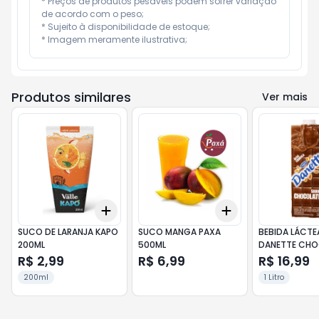
* Preços de produtos pesáveis podem sofrer variação 
de acordo com o peso;

* Sujeito à disponibilidade de estoque;

* Imagem meramente ilustrativa;
Produtos similares
Ver mais
Add
Add
+
3
+
5
+
10
+
3
+
5
+
10
SUCO DE LARANJA KAPO
SUCO MANGA PAXA
BEBIDA LÁCTE
200ML
500ML
DANETTE CHO
R$ 2,99
R$ 6,99
R$ 16,99
200ml
1 Litro