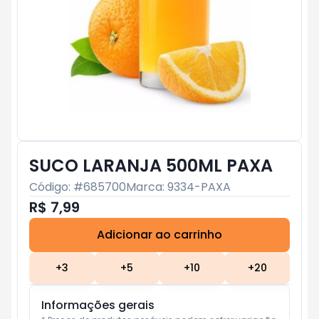
SUCO LARANJA 500ML PAXA
Código: #
685700
Marca:
9334-PAXA
R$ 7,99
Adicionar ao carrinho
Subtotal:
R$ 0
+
3
+
5
+
10
+
20
Informações gerais