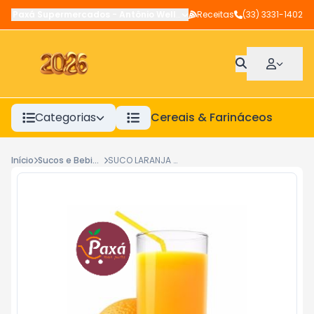
Paxá Supermercados
-
Antônio Wellerson
Receitas
,
Manhuaçu
(33) 3331-1402
-
MG
Categorias
Cereais & Farináceos
A
Início
Sucos e Bebidas Prontas
SUCO LARANJA 500ML PAXA