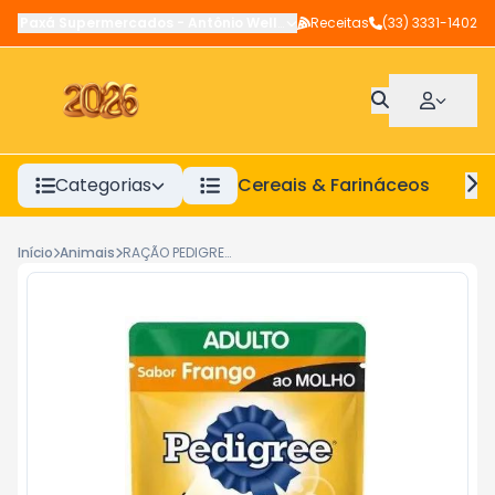
Paxá Supermercados
-
Antônio Wellerson
Receitas
,
Manhuaçu
(33) 3331-1402
-
MG
Categorias
Cereais & Farináceos
A
Início
Animais
RAÇÃO PEDIGREE ADULTO FRANGO AO MOLHO 100G