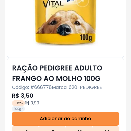
RAÇÃO PEDIGREE ADULTO
FRANGO AO MOLHO 100G
Código: #
668778
Marca:
620-PEDIGREE
R$ 3,50
R$ 3,99
-
12
%
100gr
Adicionar ao carrinho
Subtotal:
R$ 0