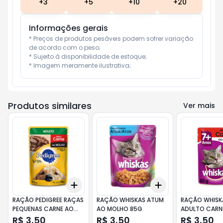
+
3
+
5
+
10
+
20
Informações gerais
* Preços de produtos pesáveis podem sofrer variação 
de acordo com o peso;

* Sujeito à disponibilidade de estoque;

* Imagem meramente ilustrativa;
Produtos similares
Ver mais
Add
Add
+
3
+
5
+
10
+
3
+
5
+
10
RAÇÃO PEDIGREE RAÇAS
RAÇÃO WHISKAS ATUM
RAÇÃO WHISK
PEQUENAS CARNE AO
AO MOLHO 85G
ADULTO CARN
MOLHO 100G
MOLHO 85G
R$ 3,50
R$ 3,50
R$ 3,50