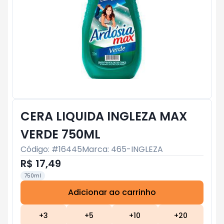
CERA LIQUIDA INGLEZA MAX
VERDE 750ML
Código: #
16445
Marca:
465-INGLEZA
R$ 17,49
750ml
Adicionar ao carrinho
Subtotal:
R$ 0
+
3
+
5
+
10
+
20