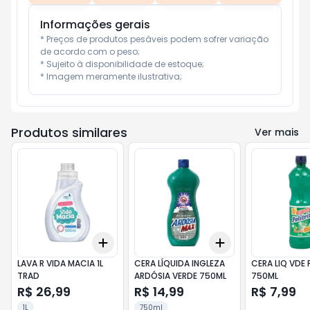
Informações gerais
* Preços de produtos pesáveis podem sofrer variação 
de acordo com o peso;

* Sujeito à disponibilidade de estoque;

* Imagem meramente ilustrativa;
Produtos similares
Ver mais
Add
Add
+
3
+
5
+
10
+
3
+
5
+
10
LAVA R VIDA MACIA 1L
CERA LÍQUIDA INGLEZA
CERA LIQ VDE 
TRAD
ARDÓSIA VERDE 750ML
750ML
R$ 26,99
R$ 14,99
R$ 7,99
1L
750ml