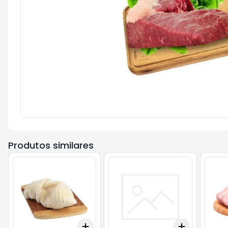
Produtos similares
Add
Add
+
3
kg
+
5
kg
+
3
+
5
+