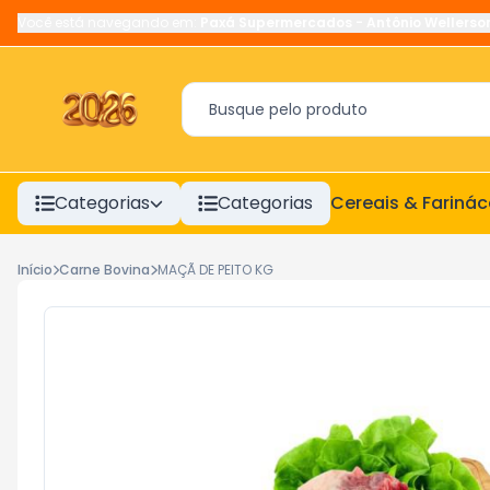
Você está navegando em:
Paxá Supermercados
-
Antônio Wellerso
Categorias
Categorias
Cereais & Fariná
Início
Carne Bovina
MAÇÃ DE PEITO KG