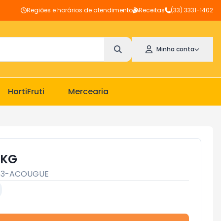
Regiões e horários de atendimento
Receitas
(33) 3331-1402
Minha conta
HortiFruti
Mercearia
 KG
63-ACOUGUE