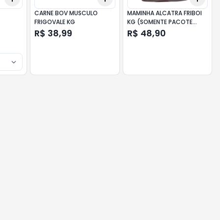
CARNE BOV MUSCULO
MAMINHA ALCATRA FRIBOI
FRIGOVALE KG
KG (SOMENTE PACOTE
FECHADO COM PESO
R$ 38,99
R$ 48,90
VARIÁVEL) PESO MÉDIO: 3
KG