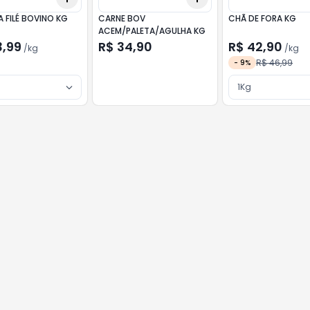
 FILÉ BOVINO KG
CARNE BOV
CHÃ DE FORA KG
ACEM/PALETA/AGULHA KG
3,99
R$ 34,90
R$ 42,90
/
kg
/
kg
R$ 46,99
-
9
%
1Kg