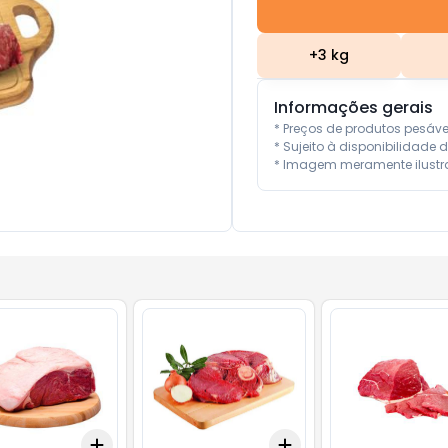
+
3
kg
Informações gerais
* Preços de produtos pesáv
* Sujeito à disponibilidade d
* Imagem meramente ilustra
Add
Add
10
+
3
kg
+
5
kg
+
3
+
5
+
10