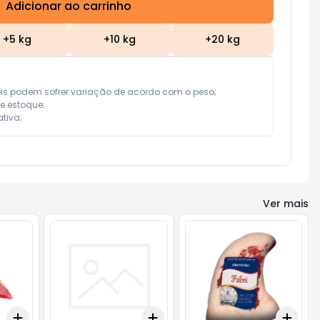
Adicionar ao carrinho
Subtotal:
R$ 0,00
+
5
kg
+
10
kg
+
20
kg
eis podem sofrer variação de acordo com o peso;

e estoque;

tiva;
Ver mais
Add
Add
Add
+
3
kg
+
5
kg
+
3
+
5
+
10
+
3