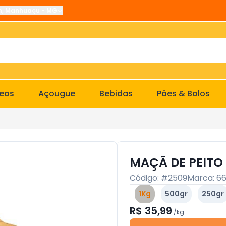
n
,
Manhuaçu
-
MG
ceos
Açougue
Bebidas
Pâes & Bolos
MAÇÃ DE PEITO
Código: #
2509
Marca:
6
1Kg
500gr
250gr
R$ 35,99
/
kg