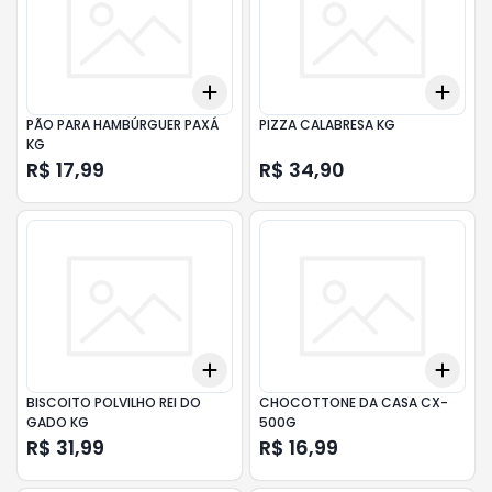
Add
Add
+
3
+
5
+
10
+
3
PÃO PARA HAMBÚRGUER PAXÁ
PIZZA CALABRESA KG
KG
R$ 17,99
R$ 34,90
Add
Add
+
3
+
5
+
10
+
3
BISCOITO POLVILHO REI DO
CHOCOTTONE DA CASA CX-
GADO KG
500G
R$ 31,99
R$ 16,99