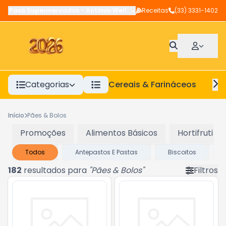
Paxá Supermercados
-
Antônio Wellerson
Receitas
,
Manhuaçu
(33) 3331-1402
-
MG
Categorias
Cereais & Farináceos
A
Início
Pães & Bolos
Promoções
Alimentos Básicos
Hortifruti
Todos
Antepastos E Pastas
Biscoitos
182
resultados para
"
Pães & Bolos
"
Filtros