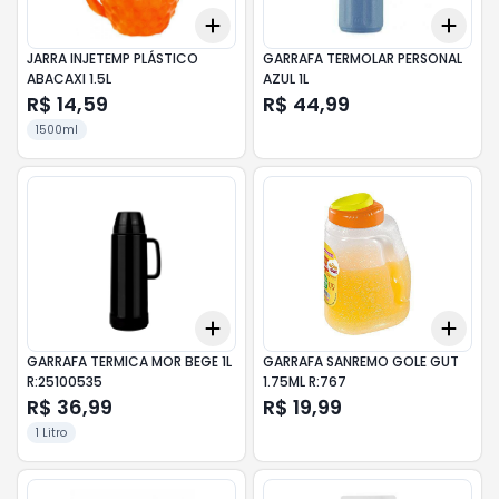
Add
Add
+
3
+
5
+
10
+
3
JARRA INJETEMP PLÁSTICO
GARRAFA TERMOLAR PERSONAL
ABACAXI 1.5L
AZUL 1L
R$ 14,59
R$ 44,99
1500ml
Add
Add
+
3
+
5
+
10
+
3
GARRAFA TERMICA MOR BEGE 1L
GARRAFA SANREMO GOLE GUT
R:25100535
1.75ML R:767
R$ 36,99
R$ 19,99
1 Litro