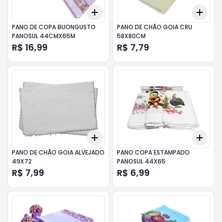
Add
Add
+
3
+
5
+
10
+
3
PANO DE COPA BUONGUSTO
PANO DE CHÃO GOIA CRU
PANOSUL 44CMX65M
58X80CM
R$ 16,99
R$ 7,79
Add
Add
+
3
+
5
+
10
+
3
PANO DE CHÃO GOIA ALVEJADO
PANO COPA ESTAMPADO
49X72
PANOSUL 44X65
R$ 7,99
R$ 6,99