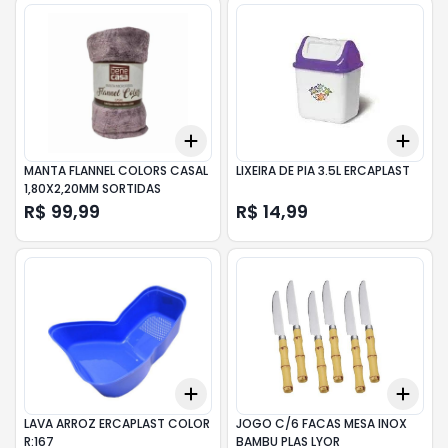
Add
Add
+
3
+
5
+
10
+
3
MANTA FLANNEL COLORS CASAL
LIXEIRA DE PIA 3.5L ERCAPLAST
1,80X2,20MM SORTIDAS
R$ 99,99
R$ 14,99
Add
Add
+
3
+
5
+
10
+
3
LAVA ARROZ ERCAPLAST COLOR
JOGO C/6 FACAS MESA INOX
R:167
BAMBU PLAS LYOR