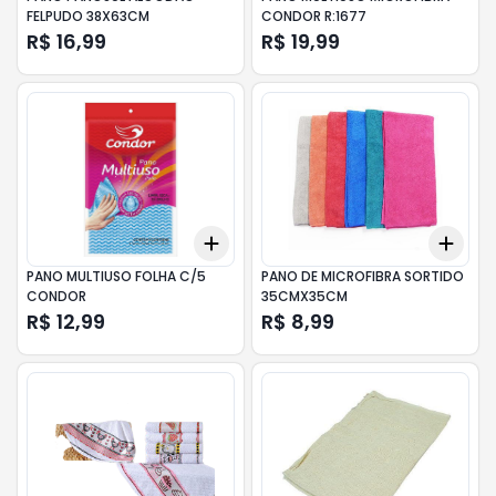
FELPUDO 38X63CM
CONDOR R:1677
R$ 16,99
R$ 19,99
Add
Add
+
3
+
5
+
10
+
3
PANO MULTIUSO FOLHA C/5
PANO DE MICROFIBRA SORTIDO
CONDOR
35CMX35CM
R$ 12,99
R$ 8,99