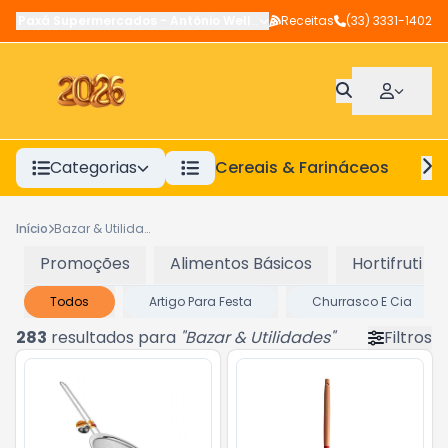
Paxá Supermercados
-
Antônio Wellerson
Receitas
,
Manhuaçu
(33) 3331-1402
-
MG
Categorias
Cereais & Farináceos
A
Início
Bazar & Utilidades
Promoções
Alimentos Básicos
Hortifruti
Todos
Artigo Para Festa
Churrasco E Cia
283
resultados para
"
Bazar & Utilidades
"
Filtros