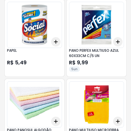
Add
Add
+
3
+
5
+
10
+
3
PAPEL
PANO PERFEX MULTIUSO AZUL
60X33CM C/5 UN
R$ 5,49
R$ 9,99
5un
Add
Add
+
3
+
5
+
10
+
3
PANO PANOSUL ALGODÃO
PANO MULTIUSO MICROFIBRA