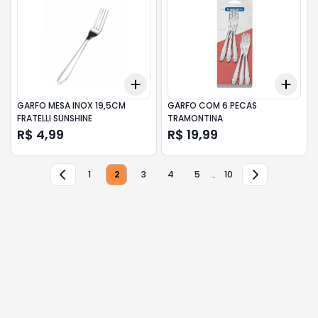
Add
Add
+
3
+
5
+
10
+
3
GARFO MESA INOX 19,5CM
GARFO COM 6 PECAS
FRATELLI SUNSHINE
TRAMONTINA
R$ 4,99
R$ 19,99
1
2
3
4
5
…
10