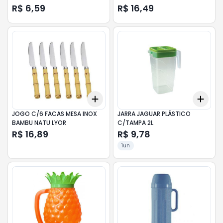
R$ 6,59
R$ 16,49
Add
Add
+
3
+
5
+
10
+
3
JOGO C/6 FACAS MESA INOX
JARRA JAGUAR PLÁSTICO
BAMBU NATU LYOR
C/TAMPA 2L
R$ 16,89
R$ 9,78
1un