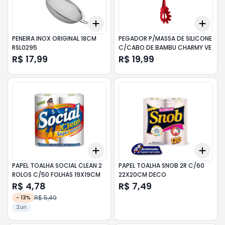
Add
Add
+
3
+
5
+
10
+
3
PENEIRA INOX ORIGINAL 18CM
PEGADOR P/MASSA DE SILICONE
RSL0295
C/CABO DE BAMBU CHARMY VE
R$ 17,99
R$ 19,99
Add
Add
+
3
+
5
+
10
+
3
PAPEL TOALHA SOCIAL CLEAN 2
PAPEL TOALHA SNOB 2R C/60
ROLOS C/50 FOLHAS 19X19CM
22X20CM DECO
R$ 4,78
R$ 7,49
R$ 5,49
-
13
%
2un